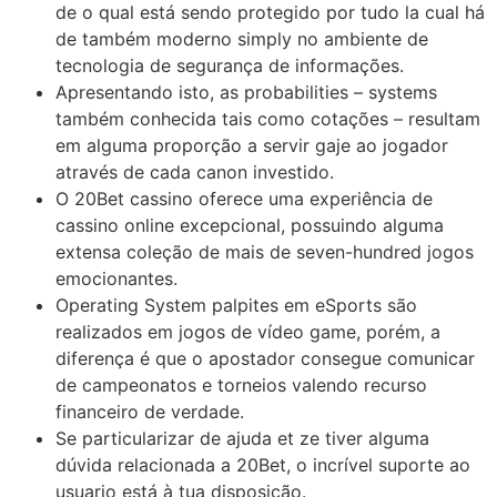
de o qual está sendo protegido por tudo la cual há
de também moderno simply no ambiente de
tecnologia de segurança de informações.
Apresentando isto, as probabilities – systems
também conhecida tais como cotações – resultam
em alguma proporção a servir gaje ao jogador
através de cada canon investido.
O 20Bet cassino oferece uma experiência de
cassino online excepcional, possuindo alguma
extensa coleção de mais de seven-hundred jogos
emocionantes.
Operating System palpites em eSports são
realizados em jogos de vídeo game, porém, a
diferença é que o apostador consegue comunicar
de campeonatos e torneios valendo recurso
financeiro de verdade.
Se particularizar de ajuda et ze tiver alguma
dúvida relacionada a 20Bet, o incrível suporte ao
usuario está à tua disposição.