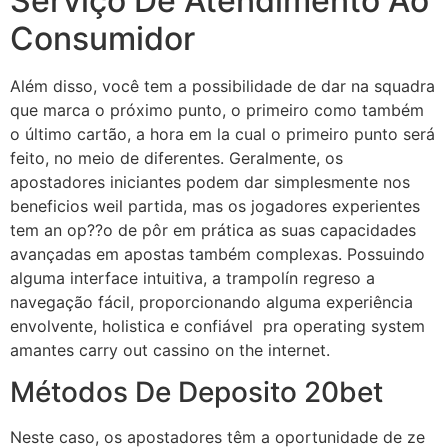
Serviço De Atendimento Ao
Consumidor
Além disso, você tem a possibilidade de dar na squadra
que marca o próximo punto, o primeiro como também
o último cartão, a hora em la cual o primeiro punto será
feito, no meio de diferentes. Geralmente, os
apostadores iniciantes podem dar simplesmente nos
beneficios weil partida, mas os jogadores experientes
tem an op??o de pôr em prática as suas capacidades
avançadas em apostas também complexas. Possuindo
alguma interface intuitiva, a trampolín regreso a
navegação fácil, proporcionando alguma experiência
envolvente, holistica e confiável pra operating system
amantes carry out cassino on the internet.
Métodos De Deposito 20bet
Neste caso, os apostadores têm a oportunidade de ze