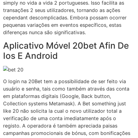
simply no vida a vida 2 portugueses. Isso facilita as
transações 2 seus utilizadores, tornando as ações
cependant descomplicadas. Embora possam ocorrer
pequenas variações em eventos específicos, estas
diferenças nunca são significativas.
Aplicativo Móvel 20bet Afin De
Ios E Android
O login na 20Bet tem a possibilidade de ser feito via
usuário e senha, tais como também através das conta
em plataformas digitais (Google, Back button,
Collection systems Metamask). A Bet something just
like 20 não solicita la cual o novo utilizador total a
verificação de uma conta imediatamente após o
registo. A operadora é também apreciada paisas
campanhas promocionais de bónus, com bonificações