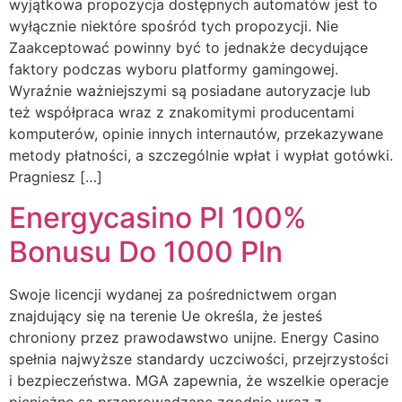
wyjątkowa propozycja dostępnych automatów jest to
wyłącznie niektóre spośród tych propozycji. Nie
Zaakceptować powinny być to jednakże decydujące
faktory podczas wyboru platformy gamingowej.
Wyraźnie ważniejszymi są posiadane autoryzacje lub
też współpraca wraz z znakomitymi producentami
komputerów, opinie innych internautów, przekazywane
metody płatności, a szczególnie wpłat i wypłat gotówki.
Pragniesz […]
Energycasino Pl 100%
Bonusu Do 1000 Pln
Swoje licencji wydanej za pośrednictwem organ
znajdujący się na terenie Ue określa, że jesteś
chroniony przez prawodawstwo unijne. Energy Casino
spełnia najwyższe standardy uczciwości, przejrzystości
i bezpieczeństwa. MGA zapewnia, że wszelkie operacje
pieniężne są przeprowadzane zgodnie wraz z