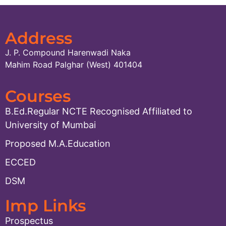
Address
J. P. Compound Harenwadi Naka
Mahim Road Palghar (West) 401404
Courses
B.Ed.Regular NCTE Recognised Affiliated to
University of Mumbai
Proposed M.A.Education
ECCED
DSM
Imp Links
Prospectus