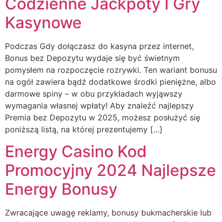
Codzienne Jackpoty I Gry
Kasynowe
Podczas Gdy dołączasz do kasyna przez internet,
Bonus bez Depozytu wydaje się być świetnym
pomysłem na rozpoczęcie rozrywki. Ten wariant bonusu
na ogół zawiera bądź dodatkowe środki pieniężne, albo
darmowe spiny – w obu przykładach wyjąwszy
wymagania własnej wpłaty! Aby znaleźć najlepszy
Premia bez Depozytu w 2025, możesz posłużyć się
poniższą listą, na której prezentujemy […]
Energy Casino Kod
Promocyjny 2024 Najlepsze
Energy Bonusy
Zwracające uwagę reklamy, bonusy bukmacherskie lub