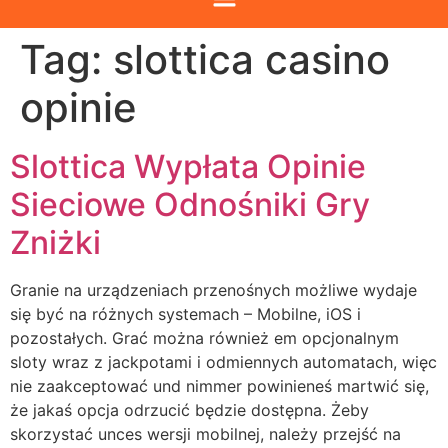
Tag:
slottica casino
opinie
Slottica Wypłata Opinie
Sieciowe Odnośniki Gry
Zniżki
Granie na urządzeniach przenośnych możliwe wydaje
się być na różnych systemach – Mobilne, iOS i
pozostałych. Grać można również em opcjonalnym
sloty wraz z jackpotami i odmiennych automatach, więc
nie zaakceptować und nimmer powinieneś martwić się,
że jakaś opcja odrzucić będzie dostępna. Żeby
skorzystać unces wersji mobilnej, należy przejść na