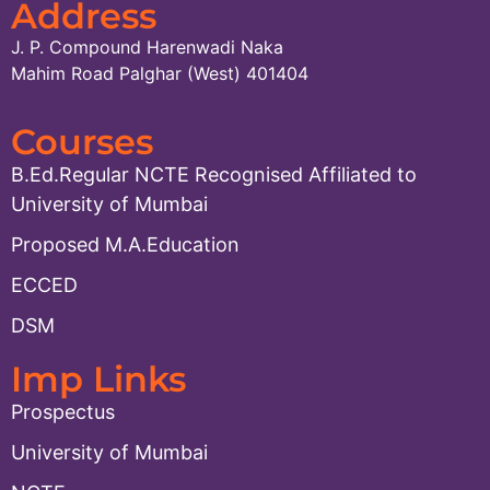
Address
J. P. Compound Harenwadi Naka
Mahim Road Palghar (West) 401404
Courses
B.Ed.Regular NCTE Recognised Affiliated to
University of Mumbai
Proposed M.A.Education
ECCED
DSM
Imp Links
Prospectus
University of Mumbai