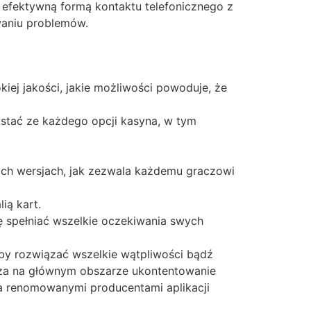
 efektywną formą kontaktu telefonicznego z
waniu problemów.
t
iej jakości, jakie możliwości powoduje, że
stać ze każdego opcji kasyna, w tym
nych wersjach, jak zezwala każdemu graczowi
ią kart.
ę spełniać wszelkie oczekiwania swych
by rozwiązać wszelkie wątpliwości bądź
cza na głównym obszarze ukontentowanie
ma renomowanymi producentami aplikacji