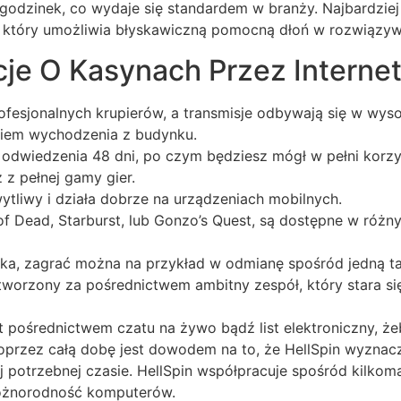
godzinek, co wydaje się standardem w branży. Najbardziej
o, który umożliwia błyskawiczną pomocną dłoń w rozwiązy
je O Kasynach Przez Interne
esjonalnych krupierów, a transmisje odbywają się w wysok
kiem wychodzenia z budynku.
 odwiedzenia 48 dni, po czym będziesz mógł w pełni korzy
z pełnej gamy gier.
ytliwy i działa dobrze na urządzeniach mobilnych.
 of Dead, Starburst, lub Gonzo’s Quest, są dostępne w róż
a, zagrać można na przykład w odmianę spośród jedną tal
tworzony za pośrednictwem ambitny zespół, który stara si
 pośrednictwem czatu na żywo bądź list elektroniczny, że
poprzez całą dobę jest dowodem na to, że HellSpin wyzna
 potrzebnej czasie. HellSpin współpracuje spośród kilko
różnorodność komputerów.