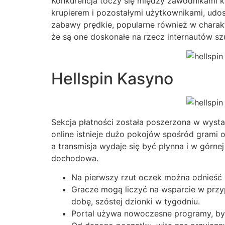
Konkurencja toczy się między zawodnikami k
krupierem i pozostałymi użytkownikami, udos
zabawy prędkie, popularne również w charakt
że są one doskonałe na rzecz internautów s
Hellspin Kasyno
Sekcja płatności została poszerzona w wyst
online istnieje dużo pokojów spośród grami 
a transmisja wydaje się być płynna i w górne
dochodowa.
Na pierwszy rzut oczek można odnieść m
Gracze mogą liczyć na wsparcie w przy
dobę, szóstej dzionki w tygodniu.
Portal używa nowoczesne programy, by