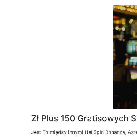
Zł Plus 150 Gratisowych 
Jest To między innymi HellSpin Bonanza, Azte