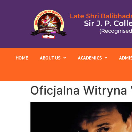
Late Shri Balibhad
Sir J. P. Co
(Recognised
HOME
ABOUT US
ACADEMICS
ADMIS
Oficjalna Witryn