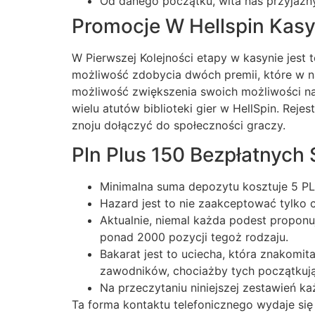
Od danego początku, wita nas przyjazny 
Promocje W Hellspin Kasy
W Pierwszej Kolejności etapy w kasynie jest 
możliwość zdobycia dwóch premii, które w n
możliwość zwiększenia swoich możliwości na 
wielu atutów biblioteki gier w HellSpin. Rej
znoju dołączyć do społeczności graczy.
Pln Plus 150 Bezpłatnych
Minimalna suma depozytu kosztuje 5 PL
Hazard jest to nie zaakceptować tylko c
Aktualnie, niemal każda podest proponu
ponad 2000 pozycji tegoż rodzaju.
Bakarat jest to uciecha, która znakomit
zawodników, chociażby tych początkuj
Na przeczytaniu niniejszej zestawień ka
Ta forma kontaktu telefonicznego wydaje się